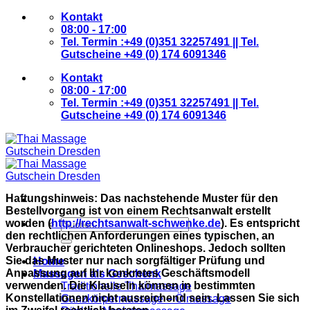
Zum
Kontakt
Inhalt
08:00 - 17:00
springen
Tel. Termin :+49 (0)351 32257491 || Tel.
Gutscheine +49 (0) 174 6091346
Kontakt
08:00 - 17:00
Tel. Termin :+49 (0)351 32257491 || Tel.
Gutscheine +49 (0) 174 6091346
Haftungshinweis: Das nachstehende Muster für den
Bestellvorgang ist von einem Rechtsanwalt erstellt
Suchen
worden (
http://rechtsanwalt-schwenke.de
). Es entspricht
nach:
den rechtlichen Anforderungen eines typischen, an
Verbraucher gerichteten Onlineshops. Jedoch sollten
Sie das Muster nur nach sorgfältiger Prüfung und
Home
Anpassung auf Ihr konkretes Geschäftsmodell
Massagen als Geschenk
verwenden. Die Klauseln können in bestimmten
Traditionelle Thaimassage
Konstellationen nicht ausreichend sein. Lassen Sie sich
Ganzkörpermassage – Ölmassage