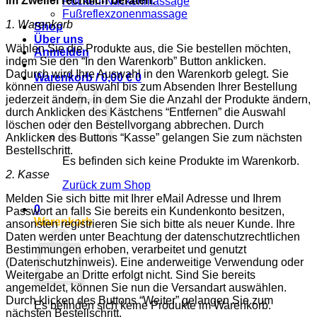
im Zweifel rechtlich beraten.
Rücken-Nackenmassage
Fußreflexzonenmassage
1. Warenkorb
Shop
Über uns
Wählen Sie die Produkte aus, die Sie bestellen möchten,
Anmelden
indem Sie den “In den Warenkorb” Button anklicken.
Dadurch wird Ihre Auswahl in den Warenkorb gelegt. Sie
Warenkorb /
0,00
€
0
können diese Auswahl bis zum Absenden Ihrer Bestellung
jederzeit ändern, in dem Sie die Anzahl der Produkte ändern,
durch Anklicken des Kästchens “Entfernen” die Auswahl
löschen oder den Bestellvorgang abbrechen. Durch
Anklicken des Buttons “Kasse” gelangen Sie zum nächsten
Bestellschritt.
Es befinden sich keine Produkte im Warenkorb.
2. Kasse
Zurück zum Shop
Melden Sie sich bitte mit Ihrer eMail Adresse und Ihrem
0
Passwort an falls Sie bereits ein Kundenkonto besitzen,
Warenkorb
ansonsten registrieren Sie sich bitte als neuer Kunde. Ihre
Daten werden unter Beachtung der datenschutzrechtlichen
Bestimmungen erhoben, verarbeitet und genutzt
(Datenschutzhinweis). Eine anderweitige Verwendung oder
Weitergabe an Dritte erfolgt nicht. Sind Sie bereits
angemeldet, können Sie nun die Versandart auswählen.
Durch klicken des Buttons “Weiter” gelangen Sie zum
Es befinden sich keine Produkte im Warenkorb.
nächsten Bestellschritt.